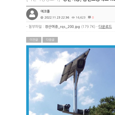
에코폴
2022.11.23 22:36
16,623
0
- 첨부파일 :
경산여중_rqs_200.jpg
(179.7K) -
다운로드
이전글
다음글