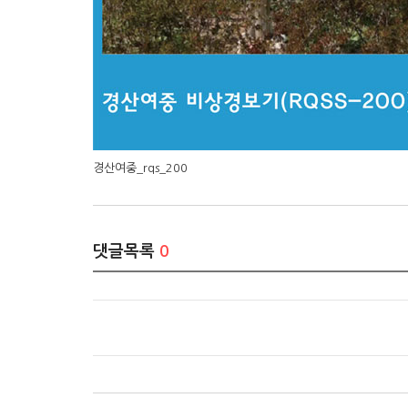
경산여중_rqs_200
댓글목록
0