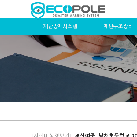
재난방재시스템
재난구조장비
[지진비상경보기]
경산여중, 남천초등학교 RQ